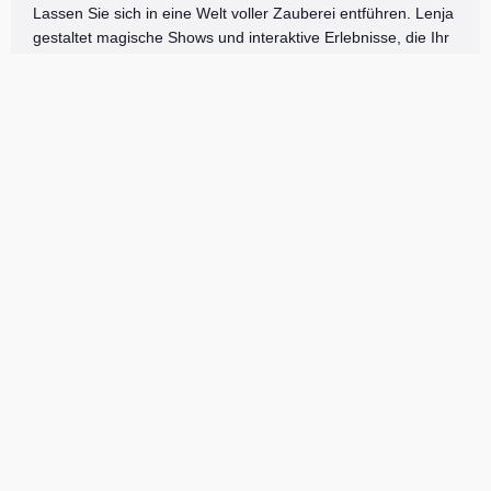
Lassen Sie sich in eine Welt voller Zauberei entführen. Lenja
gestaltet magische Shows und interaktive Erlebnisse, die Ihr
Publikum verzaubern und nachhaltig beeindrucken werden.
Workshops und Events
Erleben Sie Lenjas Magie hautnah in ihren Workshops und
Events. Hier können Sie selbst in die Welt der Kunst und
Zauberei eintauchen und unvergessliche Momente erleben.