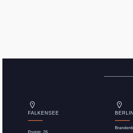
FALKENSEE
BERLI
Brandenbu
Poststr. 26